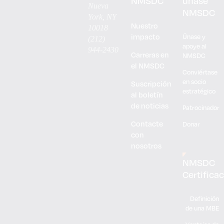
NMSDC
únase
Nueva
NMSDC
York, NY
Nuestro
10018
impacto
Únase y
(212)
apoye al
944-2430
Carreras en
NMSDC
el NMSDC
Conviértase
en socio
Suscripción
estratégico
al boletín
de noticias
Patrocinador
Contacte
Donar
con
nosotros
NMSDC
Certifica
Definición
de una MBE