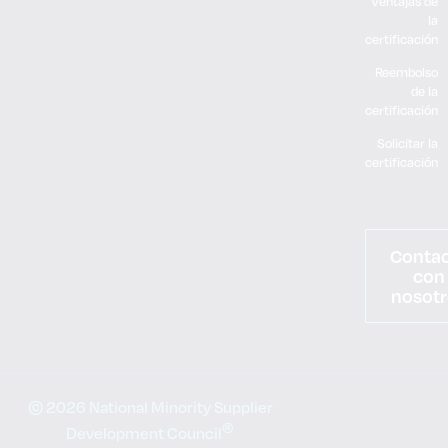
Ventajas de
la
certificación
Reembolso
de la
certificación
Solicitar la
certificación
Conta
con
nosotr
© 2026 National Minority Supplier
®
Development Council