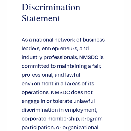
目的：これらのクッキーは、本ウェブ
Discrimination
サイトを通じて利用可能なサービスを
Statement
提供し、一部の機能を利用できるよう
にするために不可欠です。クッキー
は、ユーザーを認証し、ユーザーアカ
As a national network of business
ウントの不正使用を防止するのに役立
leaders, entrepreneurs, and
ちます。これらのCookieがなければ、
industry professionals, NMSDC is
お客様が要求したサービスを提供する
committed to maintaining a fair,
ことができず、当社はこれらのCookie
professional, and lawful
を、お客様にサービスを提供するため
environment in all areas of its
にのみ使用します。
operations. NMSDC does not
engage in or tolerate unlawful
クッキーポリシー / お知らせ クッキー
discrimination in employment,
の受け入れ
corporate membership, program
タイプ永続的なクッキー
participation, or organizational