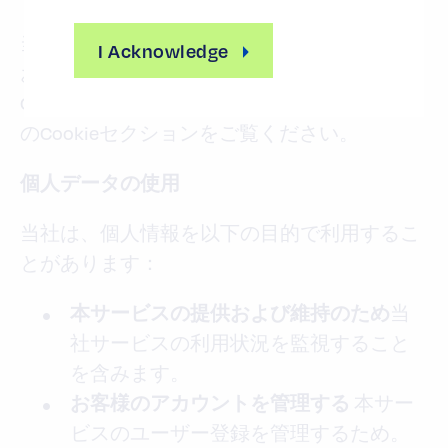
当社が使用するCookieおよびCookieに関する
I Acknowledge
お客様の選択についての詳細は、当社の
Cookieポリシーまたはプライバシーポリシー
のCookieセクションをご覧ください。
個人データの使用
当社は、個人情報を以下の目的で利用するこ
とがあります：
当
本サービスの提供および維持のため
社サービスの利用状況を監視すること
を含みます。
本サー
お客様のアカウントを管理する
ビスのユーザー登録を管理するため。