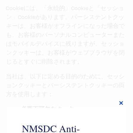
Cookieには、「永続的」Cookieと「セッショ
ン」Cookieがあります。パーシステントクッ
キーは、お客様がオフラインになった場合で
も、お客様のパーソナルコンピューターまた
はモバイルデバイスに残りますが、セッショ
ンクッキーは、お客様がウェブブラウザを閉
じるとすぐに削除されます。
当社は、以下に定める目的のために、セッシ
ョンクッキーとパーシステントクッキーの両
方を使用します：
Close
必要不可欠なクッキー
this
タイプセッションクッキー
modul
NMSDC Anti-
管理者私たち