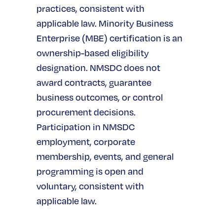
管理者私たち
practices, consistent with
目的：これらのクッキーは、利用者が
applicable law. Minority Business
ウェブサイトでのクッキーの使用を受
Enterprise (MBE) certification is an
け入れたかどうかを識別します。
ownership-based eligibility
designation. NMSDC does not
機能性クッキー
award contracts, guarantee
タイプ永続的なクッキー
business outcomes, or control
管理者私たち
procurement decisions.
目的：これらのクッキーは、ログイン
Participation in NMSDC
情報や言語設定の記憶など、お客様が
employment, corporate
当ウェブサイトを利用する際の選択を
membership, events, and general
記憶することを可能にします。これら
programming is open and
のクッキーの目的は、お客様により個
voluntary, consistent with
人的な体験を提供し、お客様がウェブ
applicable law.
サイトを使用するたびにお客様の設定
を再入力する手間を省くことです。