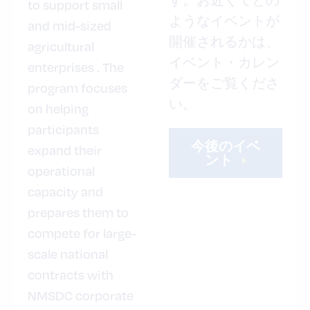
す。お近くでどの
to support small
ようなイベントが
and mid-sized
開催されるかは、
agricultural
イベント・カレン
enterprises . The
ダーをご覧くださ
program focuses
い。
on helping
participants
今後のイベ
expand their
ント
operational
capacity and
prepares them to
compete for large-
scale national
contracts with
NMSDC corporate