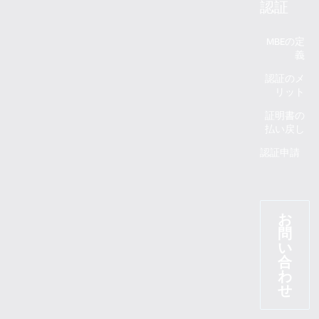
認証
MBEの定
義
認証のメ
リット
証明書の
払い戻し
認証申請
お
問
い
合
わ
せ