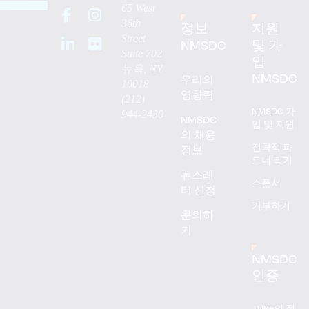
65 West
36th
정보
지원
Street
NMSDC
및 가
Suite 702
입
뉴욕, NY
NMSDC
우리의
10018
영향력
(212)
NMSDC 가
944-2430
NMSDC
입 및 지원
의 채용
전략적 파
정보
트너 되기
뉴스레
스폰서
터 신청
기부하기
문의하
기
NMSDC
인증
MBE의 정