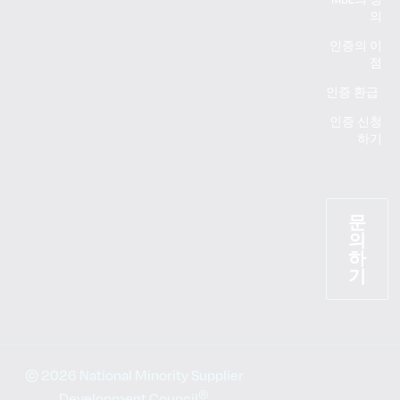
의
인증의 이
점
인증 환급
인증 신청
하기
문
의
하
기
© 2026 National Minority Supplier
®
Development Council