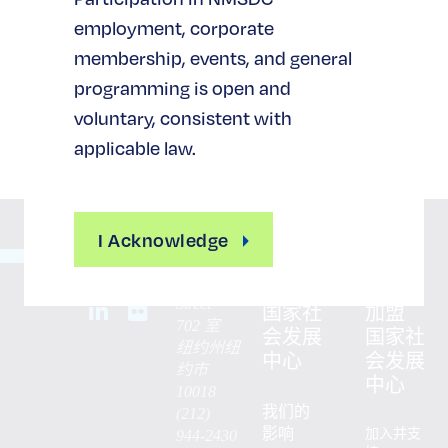
动，我们将在全国范围内宣传您的活动。
employment, corporate
了解更多
membership, events, and general
programming is open and
voluntary, consistent with
applicable law.
I Acknowledge
65 West
36th
关于
支持与
Street
国家社
加盟
702 室
会发展
国家社
纽约州纽
中心
会发展
约市
中心
10018
我们的
(212)
影响
加入并支
944-2430