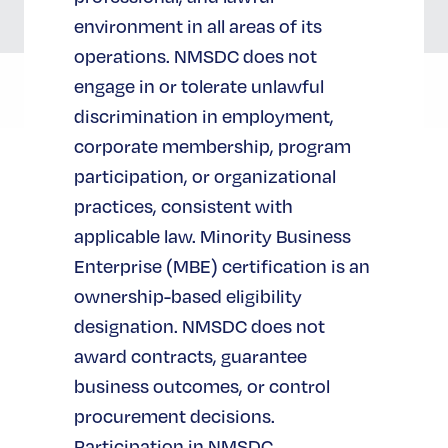
environment in all areas of its
operations. NMSDC does not
engage in or tolerate unlawful
discrimination in employment,
corporate membership, program
participation, or organizational
practices, consistent with
applicable law. Minority Business
提交活动
Enterprise (MBE) certification is an
ownership-based eligibility
designation. NMSDC does not
您是希望邀请经认证的 MBE 参加即将举行
award contracts, guarantee
的活动的企业会员？或者您是 NMSDC 的
business outcomes, or control
战略合作伙伴，希望突出您即将举行的会
procurement decisions.
议？请在 NMSDC 活动日历上介绍您的活
Participation in NMSDC