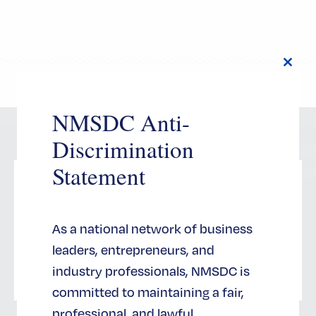
Close
this
modul
NMSDC Anti-
Discrimination
Statement
注册
As a national network of business
leaders, entrepreneurs, and
立即注册
industry professionals, NMSDC is
committed to maintaining a fair,
professional, and lawful