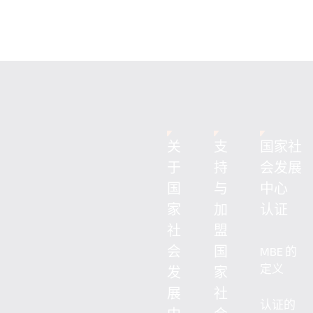
关
支
国家社
于
持
会发展
国
与
中心
家
加
认证
社
盟
会
国
MBE 的
定义
发
家
展
社
认证的