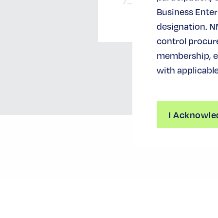
Business Enterp
designation. N
control procur
membership, ev
with applicable
I Acknowle