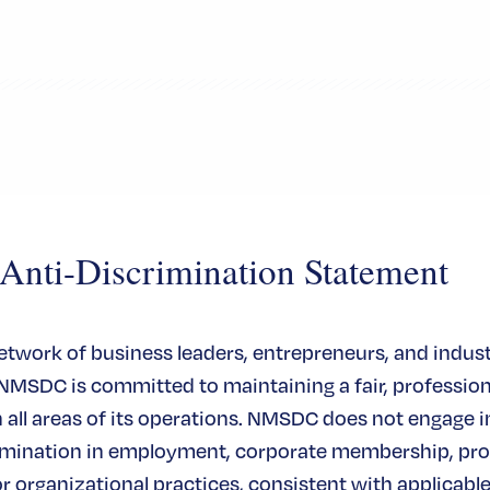
ti-Discrimination Statement
network of business leaders, entrepreneurs, and indus
 NMSDC is committed to maintaining a fair, profession
all areas of its operations. NMSDC does not engage in
rimination in employment, corporate membership, pr
or organizational practices, consistent with applicable