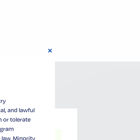
Close
this
module
try
al, and lawful
 or tolerate
ogram
立即注册
 law. Minority