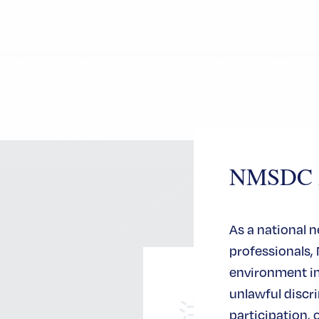
NMSDC An
As a national 
professionals,
environment in 
unlawful disc
注册
participation, 