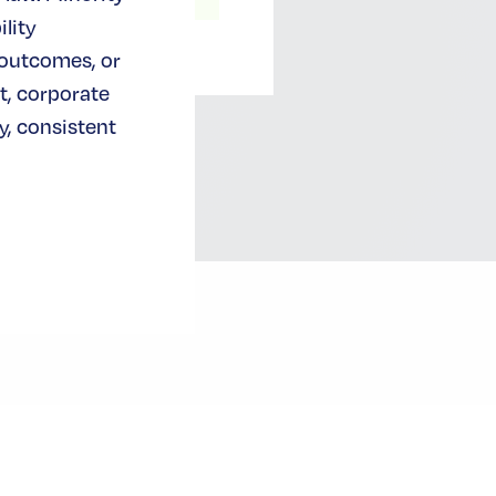
lity
 outcomes, or
t, corporate
, consistent