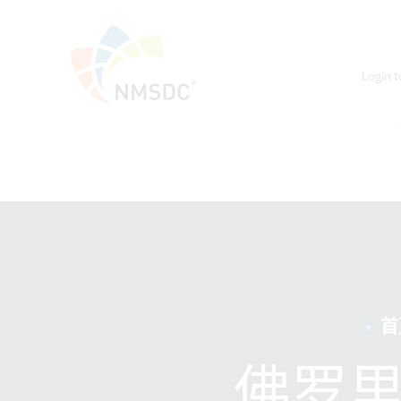
Login t
首
佛罗里