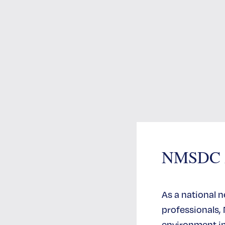
介
agram简介
Linkedin简介
Flickr 简介
NMSDC An
As a national 
professionals,
environment in 