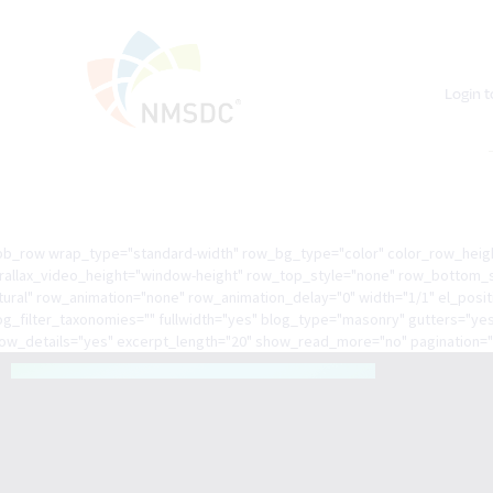
Login t
pb_row wrap_type="standard-width" row_bg_type="color" color_row_heigh
rallax_video_height="window-height" row_top_style="none" row_bottom_st
tural" row_animation="none" row_animation_delay="0" width="1/1" el_posit
og_filter_taxonomies="" fullwidth="yes" blog_type="masonry" gutters="y
ow_details="yes" excerpt_length="20" show_read_more="no" pagination="st