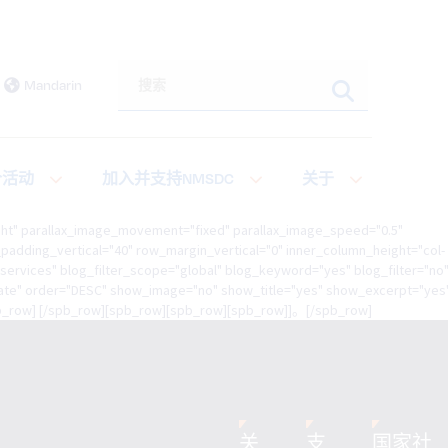
搜索本网站
Mandarin
个活动
加入并支持NMSDC
关于
ght" parallax_image_movement="fixed" parallax_image_speed="0.5"
adding_vertical="40" row_margin_vertical="0" inner_column_height="col-
services" blog_filter_scope="global" blog_keyword="yes" blog_filter="no
"date" order="DESC" show_image="no" show_title="yes" show_excerpt="yes
/spb_row] [/spb_row][spb_row][spb_row][spb_row]]。[/spb_row]
关
支
国家社