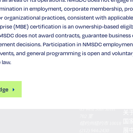
rimination in employment, corporate membership, pr
or organizational practices, consistent with applicable
rise (MBE) certification is an ownership-based eligibi
MSDC does not award contracts, guarantee business
ement decisions. Participation in NMSDC employmen
ents, and general programming is open and voluntary
 law.
dge
65 West 36th Street
关
702 室
国
纽约州纽约市 10018
展
(212) 944-2430