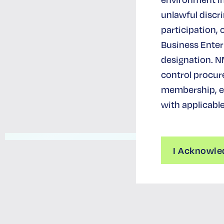
unlawful disc
participation, 
Business Enterp
designation. N
control procur
membership, ev
with applicable
I Acknowle