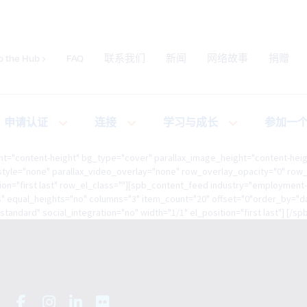
o the Hub ›
FAQ
联系我们
新闻
网络故事
捐赠
提交网站搜索
申请认证
连接
学习与成长
参加一
t="content-height" bg_type="cover" parallax_image_height="content-hei
yle="none" parallax_video_overlay="none" row_overlay_opacity="0" row_p
ion="first last" row_el_class=""][spb_content_feed industry="employment-
es" equal_heights="no" columns="3" item_count="20" offset="0"order_by=
andard" social_integration="no" width="1/1" el_position="first last"] [