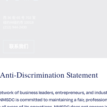
西 36 街 65 号 702 室
纽约州纽约市 10018
(212) 944-2430
联系我们
ti-Discrimination Statement
network of business leaders, entrepreneurs, and indus
 NMSDC is committed to maintaining a fair, profession
all areas of its operations. NMSDC does not engage in