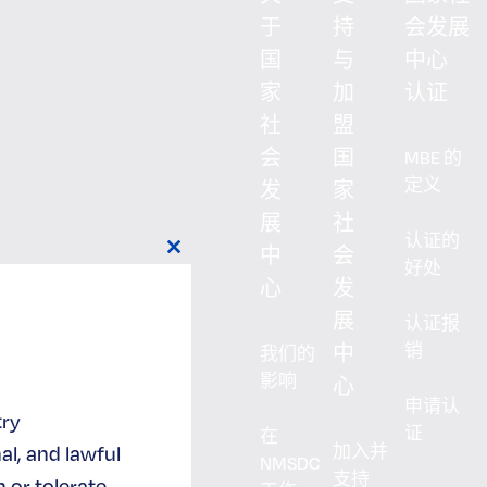
于
持
会发展
国
与
中心
家
加
认证
社
盟
会
国
MBE 的
定义
发
家
展
社
认证的
中
会
Close
好处
this
心
发
module
展
认证报
销
中
我们的
影响
心
申请认
try
证
在
加入并
al, and lawful
NMSDC
支持
 or tolerate