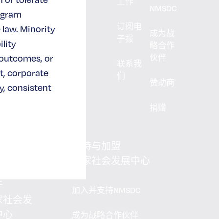
工作
NMSDC
ogram
订阅电
 law. Minority
成为战
子报
lity
略合作
 outcomes, or
伙伴
联系我
t, corporate
们
赞助商
, consistent
捐赠
支持与加盟
国家社会发展中心
于
加入并支持NMSDC
家社会发
中心
成为战略合作伙伴