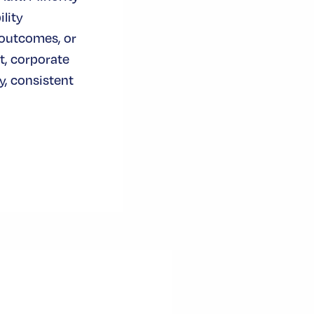
lity
 outcomes, or
t, corporate
, consistent