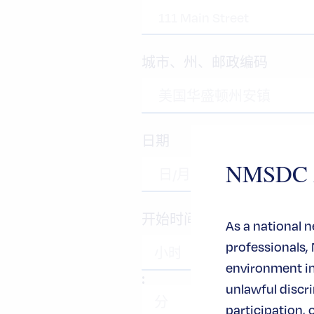
城市、州、邮政编码
日期
NMSDC An
开始时间
As a national 
professionals,
environment in 
:
unlawful disc
participation, 