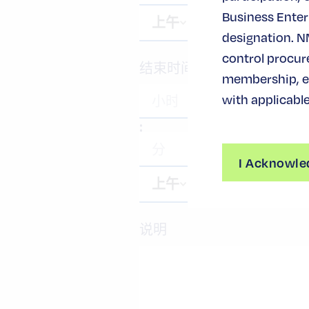
Business Enterp
designation. N
control procur
结束时间
membership, ev
with applicable
:
I Acknowle
说明