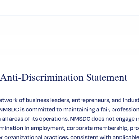
ti-Discrimination Statement
network of business leaders, entrepreneurs, and indus
 NMSDC is committed to maintaining a fair, profession
all areas of its operations. NMSDC does not engage in
rimination in employment, corporate membership, pr
or organizational practices, consistent with applicable