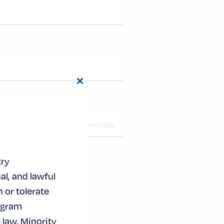
Close
this
module
try
al, and lawful
 or tolerate
ogram
 law. Minority