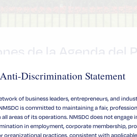
ones de la Agenda del 
 América" para lograr un
ti-Discrimination Statement
s transformador en Am
network of business leaders, entrepreneurs, and indus
América del Presidente Biden -un pilar clave de 
 NMSDC is committed to maintaining a fair, profession
turas de primera clase en todo el país, ampliando
all areas of its operations. NMSDC does not engage in
y creando puestos de trabajo bien remunerados.
rimination in employment, corporate membership, pr
Bipartidista de Infraestructuras -la mayor inversi
or organizational practices, consistent with applicable