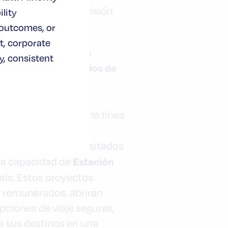
stá cumpliendo su visión
lity
lo.
 outcomes, or
t, corporate
dos para 10 grandes
, consistent
proyectos ferroviarios de
cipales proyectos
lta velocidad entre
ño; la creación de una línea
 Los Ángeles y San
erroviarios más transitados
Estación
 la capacidad de
aís. Estos proyectos
n remunerados, abrirán
ciones de viaje seguras,
a sus destinos en una