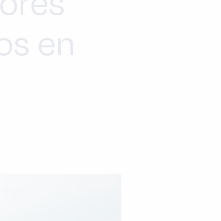
ores
ros en