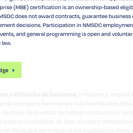
n de Amtrak hace 50 años-, el presidente Biden e
rise (MBE) certification is an ownership-based eligibi
st
dos y ganar la competición mundial por el 21
sig
MSDC does not award contracts, guarantee business
ement decisions. Participation in NMSDC employmen
$8.200 millones
en-Harris anuncia
en nuevos fon
ents, and general programming is open and voluntary
los primeros 
asajeros en todo el país, entre ellos
 law.
ndial
en la historia de nuestro país.
Entre los prin
construcción de un nuevo sistema ferroviario de a
rá servicio a más de 11 millones de pasajeros al a
dge
Valle Central de California
d a través de
que unirá
 de hasta 220 mph; la mejora de los corredores f
rte y el Distrito de Columbia;
y mejorar y ampliar
o de los nudos ferroviarios más transitados del p
 de miles de puestos de trabajo sindicados y bie
para comunidades de todo el país y ofrecerán op
el clima que permitirán a los ciudadanos llegar 