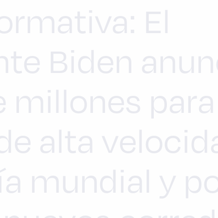
ormativa: El
nte Biden anun
e millones para
de alta veloci
ía mundial y p