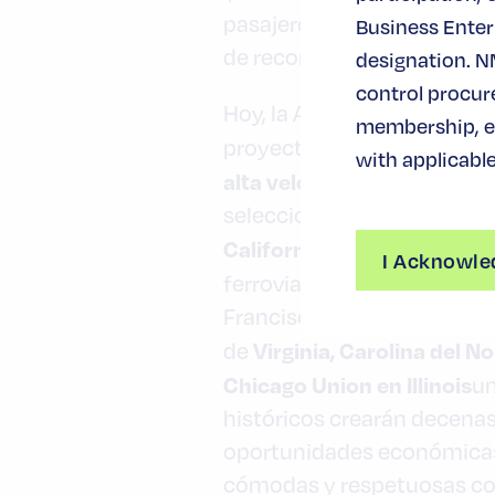
pasajeros desde la creació
Business Enterp
de reconstruir Estados Uni
designation. N
control procur
Hoy, la Administración Bid
membership, ev
proyectos ferroviarios de p
with applicable
alta velocidad a escala mu
seleccionados figuran: la 
California y Nevada,
que da
I Acknowle
ferroviaria de alta velocida
Francisco, con velocidades
Virginia, Carolina del No
de
Chicago Union en Illinois
un
históricos crearán decenas
oportunidades económicas 
cómodas y respetuosas con 