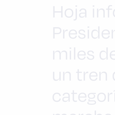
Hoja inf
Preside
miles d
un tren 
categor