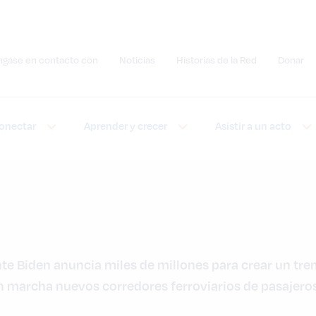
ngase en contacto con
Noticias
Historias de la Red
Donar
Enviar búsqueda de sitios
onectar
Aprender y crecer
Asistir a un acto
nte Biden anuncia miles de millones para crear un tren
 marcha nuevos corredores ferroviarios de pasajeros 