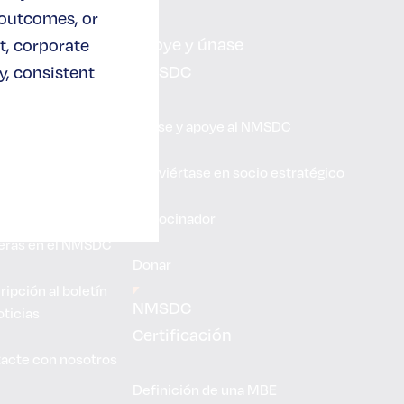
 outcomes, or
Apoye y únase
t, corporate
NMSDC
, consistent
rca de
Únase y apoye al NMSDC
SDC
Conviértase en socio estratégico
tro impacto
Patrocinador
eras en el NMSDC
Donar
ripción al boletín
NMSDC
oticias
Certificación
acte con nosotros
Definición de una MBE