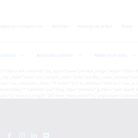
ngase en contacto con
Noticias
Historias de la Red
Donar
Enviar búsqueda de sitios
onectar
Aprender y crecer
Asistir a un acto
="altura del contenido" bg_type="cover" parallax_image_height="altura 
row_top_style="none" row_bottom_style="none" parallax_video_overlay="no
one" row_animation_delay="0" width="1/1" el_position="first last" row_el
_taxonomies="" fullwidth="yes" blog_type="masonry" gutters="yes" equal_
s="si" excerpt_length="20" show_read_more="no" pagination="standard" soc