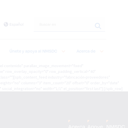
Buscar en este sitio
Español
Únete y apoya al NMSDC
Acerca de
del contenido" parallax_image_movement="fixed"
ne" row_overlay_opacity="0" row_padding_vertical="40"
_class=""][spb_content_feed industry="fabricación-proveedores"
heights="no" columns="3" item_count="20" offset="0" order_by="date"
ial_integration="no" width="1/1" el_position="first last"] [/spb_row]
Acerca
Apoye
NMSDC