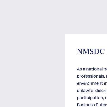
ebook
e Instagram
erfil en Linkedin
Perfil de Flickr
NMSDC An
As a national 
professionals,
environment in 
unlawful disc
participation, 
Business Enterp