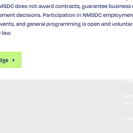
MSDC does not award contracts, guarantee business
ement decisions. Participation in NMSDC employmen
ents, and general programming is open and voluntary
 law.
65 West 36th Street
Ace
Suite 702
NM
Nueva York, NY
10018
dge
(212) 944-2430
Nues
Carr
Susc
de n
Cont