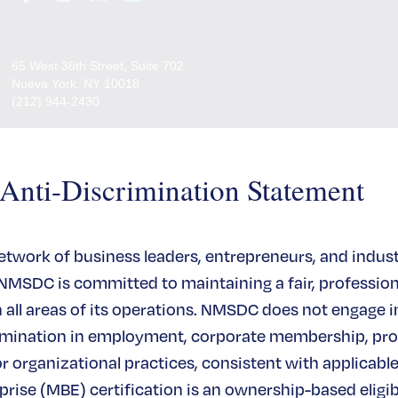
65 West 36th Street, Suite 702
Nueva York, NY 10018
(212) 944-2430
Contacte con nosotros
ti-Discrimination Statement
network of business leaders, entrepreneurs, and indus
 NMSDC is committed to maintaining a fair, profession
all areas of its operations. NMSDC does not engage in
rimination in employment, corporate membership, pr
or organizational practices, consistent with applicable
rise (MBE) certification is an ownership-based eligibi