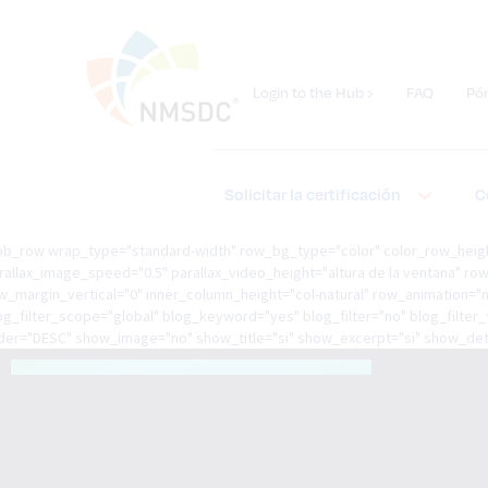
Login to the Hub ›
FAQ
Pó
Solicitar la certificación
C
pb_row wrap_type="standard-width" row_bg_type="color" color_row_height
rallax_image_speed="0.5" parallax_video_height="altura de la ventana" 
w_margin_vertical="0" inner_column_height="col-natural" row_animation="n
og_filter_scope="global" blog_keyword="yes" blog_filter="no" blog_filter
der="DESC" show_image="no" show_title="si" show_excerpt="si" show_detail