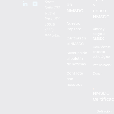
Street
de
y
Suite 702
NMSDC
únase
Nueva
NMSDC
York, NY
Nuestro
10018
impacto
Únase y
(212)
apoye al
944-2430
Carreras en
NMSDC
el NMSDC
Conviértase
en socio
Suscripción
estratégico
al boletín
de noticias
Patrocinador
Contacte
Donar
con
nosotros
NMSDC
Certifica
Definición