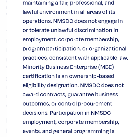
audiencia del Comité de Supervisión y Reforma de la Cámara de
maintaining a fair, professional, and
Representantes el 12 de mayo de 2021 en el Capitolio en
lawful environment in all areas of its
Washington, DC. (Foto de Bill Clark-Pool/Getty Images)
operations. NMSDC does not engage in
or tolerate unlawful discrimination in
Ying McQuire
, presidente del Consejo
employment, corporate membership,
Nacional para el Desarrollo de Proveedores
program participation, or organizational
Minoritarios, afirmó que, además de un
practices, consistent with applicable law.
mejor acceso a los contratos, es necesario
Minority Business Enterprise (MBE)
"seguir insistiendo y actuando para
certification is an ownership-based
garantizar que las minorías tengan acceso a
eligibility designation. NMSDC does not
importantes recursos financieros y a un
award contracts, guarantee business
mayor capital para hacer crecer sus
outcomes, or control procurement
empresas".
decisions. Participation in NMSDC
El subcomité está estudiando varios
employment, corporate membership,
proyectos de ley que obligarían al gobierno
events, and general programming is