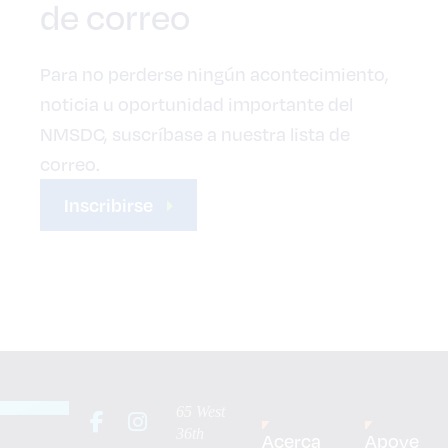
de correo
Para no perderse ningún acontecimiento,
noticia u oportunidad importante del
NMSDC, suscríbase a nuestra lista de
correo.
Inscribirse
65 West
36th
Acerca
Apoye