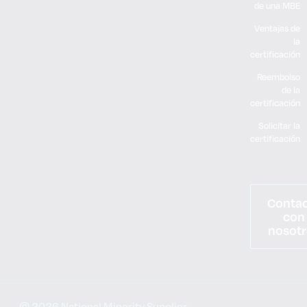
de una MBE
Ventajas de
la
certificación
Reembolso
de la
certificación
Solicitar la
certificación
Conta
con
nosotr
© 2026 National Minority Supplier