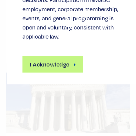
employment, corporate membership,
octubre 16, 2025
events, and general programming is
The Business Consortium Fund (BCF) stands as a
open and voluntary, consistent with
powerful testament to what visionary leadership
and community-driven finance can achieve.
applicable law.
ACCESO AL CAPITAL
I Acknowledge