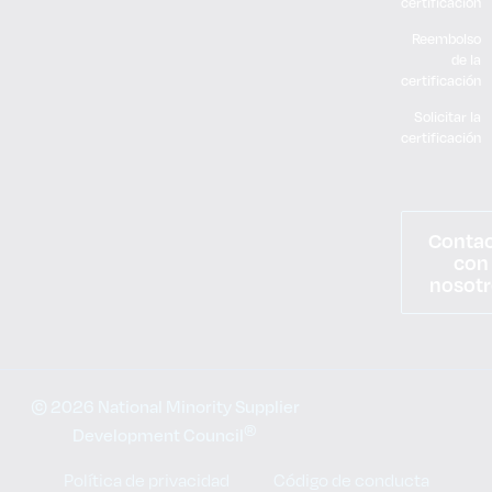
certificación
Reembolso
de la
certificación
Solicitar la
certificación
Conta
con
nosotr
© 2026 National Minority Supplier
®
Development Council
Política de privacidad
Código de conducta