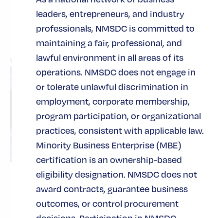
leaders, entrepreneurs, and industry
relacionadas
professionals, NMSDC is committed to
maintaining a fair, professional, and
lawful environment in all areas of its
Ver todas las noticias
operations. NMSDC does not engage in
or tolerate unlawful discrimination in
employment, corporate membership,
program participation, or organizational
practices, consistent with applicable law.
Minority Business Enterprise (MBE)
certification is an ownership-based
eligibility designation. NMSDC does not
Business Consortium Fund: A
award contracts, guarantee business
Legacy of Capital Access and
outcomes, or control procurement
Entrepreneurial Growth
decisions. Participation in NMSDC