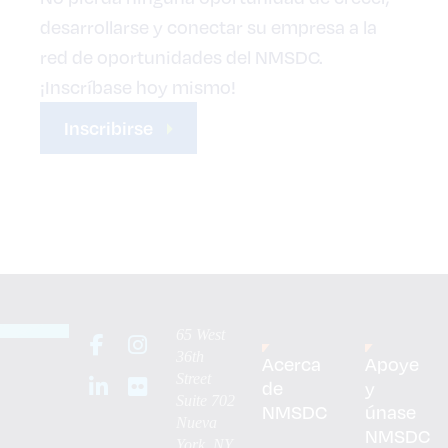
desarrollarse y conectar su empresa a la
red de oportunidades del NMSDC.
¡Inscríbase hoy mismo!
Inscribirse
65 West
36th
Acerca
Apoye
Street
de
y
Suite 702
NMSDC
únase
Nueva
NMSDC
York, NY