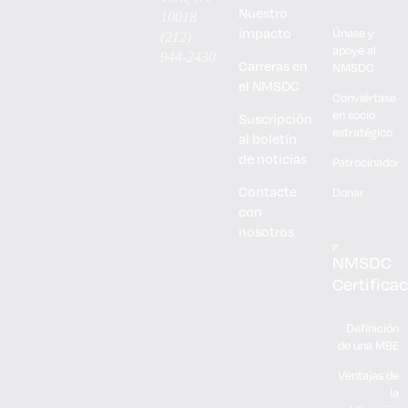
Nuestro
10018
impacto
Únase y
(212)
apoye al
944-2430
Carreras en
NMSDC
el NMSDC
Conviértase
en socio
Suscripción
estratégico
al boletín
de noticias
Patrocinador
Contacte
Donar
con
nosotros
NMSDC
Certifica
Definición
de una MBE
Ventajas de
la