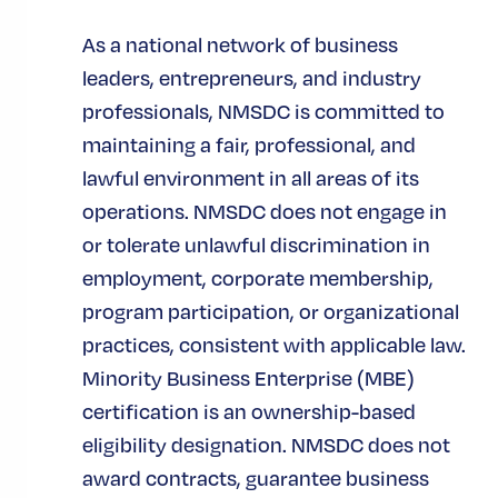
As a national network of business
leaders, entrepreneurs, and industry
professionals, NMSDC is committed to
maintaining a fair, professional, and
ETIQUETAS DEL SECTOR
lawful environment in all areas of its
ETIQUETAS DEL TEMA
operations. NMSDC does not engage in
or tolerate unlawful discrimination in
ETIQUETAS DE TIPO
employment, corporate membership,
program participation, or organizational
ETIQUETAS DE AUDIENCIA
practices, consistent with applicable law.
MBE CERTIFICADAS
Minority Business Enterprise (MBE)
EMPRESAS MIEMBRO
certification is an ownership-based
eligibility designation. NMSDC does not
EMPRESAS
award contracts, guarantee business
MBE