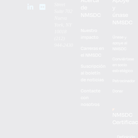
Acerca
Apoye
Street
de
y
Suite 702
NMSDC
únase
Nueva
NMSDC
York, NY
Nuestro
10018
impacto
Únase y
(212)
apoye al
944-2430
Carreras en
NMSDC
el NMSDC
Conviértase
en socio
Suscripción
estratégico
al boletín
de noticias
Patrocinador
Contacte
Donar
con
nosotros
NMSDC
Certifica
Definición