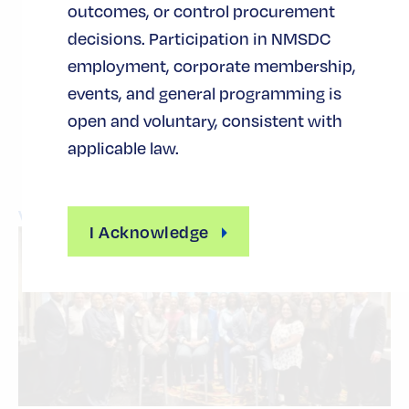
outcomes, or control procurement
decisions. Participation in NMSDC
employment, corporate membership,
Noticias
events, and general programming is
open and voluntary, consistent with
relacionadas
applicable law.
Ver todas las noticias
I Acknowledge